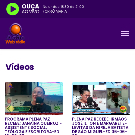
OUÇA
No ar das
18:30
às
21:00
AO VIVO
FORRÓ MANIA
Vídeos
PROGRAMA PLENA PAZ
PLENA PAZ RECEBE: IRMÃOS
RECEBE: JANAÍNA QUEIROZ -
JOSÉ ILTON E MARGARETE-
ASSISTENTE SOCIAL,
LEVITAS DA IGREJA BATISTA
TEÓLOGA E ESCRITORA-ED.
DE SÃO MIGUEL-ED 06-06-