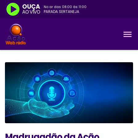
OUÇA
No ar das
08:00
às
11:00
AO VIVO
PARADA SERTANEJA
Madrugadão da Ação