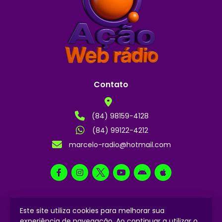
Contato
(84) 98159-4128
(84) 99122-4212
marcelo-radio@hotmail.com
Este site utiliza cookies para melhorar sua
2024 © Todos os direitos reservados.
experiência de navegação. Ao continuar a utilizar o