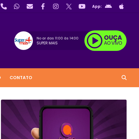
App:
OUÇA
No ar das
11:00
às
14:00
AO VIVO
SUPER MAIS
O
CONTATO