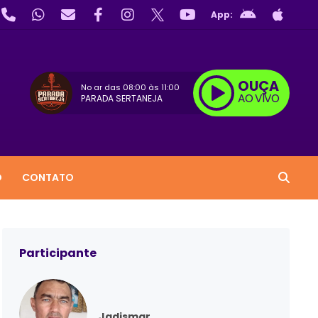
App:
OUÇA
No ar das
08:00
às
11:00
AO VIVO
PARADA SERTANEJA
O
CONTATO
Participante
Jadismar