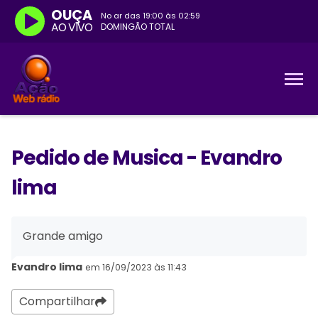
OUÇA
No ar das
19:00
às
02:59
AO VIVO
DOMINGÃO TOTAL
Pedido de Musica - Evandro
lima
Grande amigo
Evandro lima
em 16/09/2023 às 11:43
Compartilhar