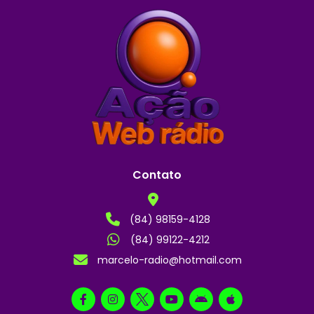
Contato
(84) 98159-4128
(84) 99122-4212
marcelo-radio@hotmail.com