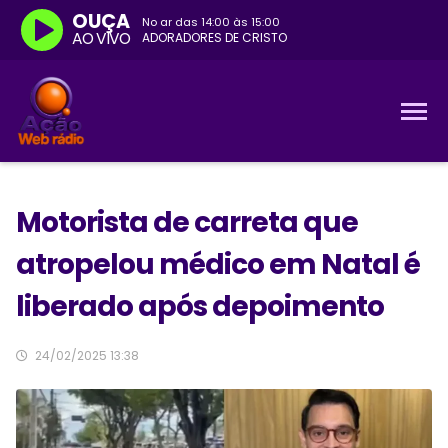
OUÇA
No ar das
14:00
às
15:00
AO VIVO
ADORADORES DE CRISTO
Motorista de carreta que
atropelou médico em Natal é
liberado após depoimento
24/02/2025 13:38