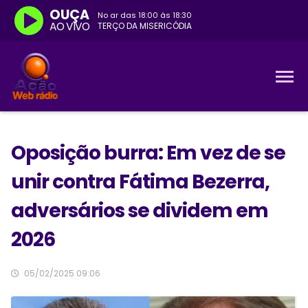
OUÇA
No ar das
18:00
às
18:30
AO VIVO
TERÇO DA MISERICÓDIA
Oposição burra: Em vez de se
unir contra Fátima Bezerra,
adversários se dividem em
2026
05/02/2025 09:06