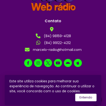
Contato
(84) 98159-4128
(84) 99122-4212
marcelo-radio@hotmail.com
Este site utiliza cookies para melhorar sua
2024 © Todos os direitos reservados.
experiência de navegação. Ao continuar a utilizar o
site, você concorda com o uso de cookies.
utilizamos a plataforma
Entendo