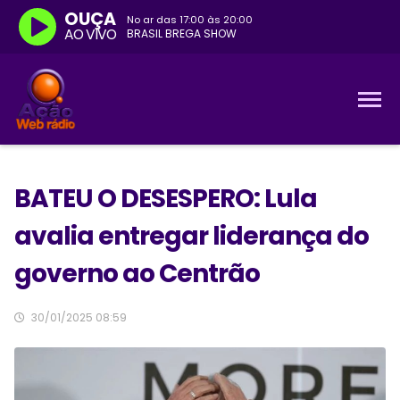
OUÇA
No ar das
17:00
às
20:00
AO VIVO
BRASIL BREGA SHOW
BATEU O DESESPERO: Lula
avalia entregar liderança do
governo ao Centrão
30/01/2025 08:59