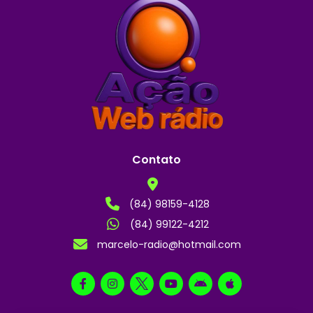
Contato
(84) 98159-4128
(84) 99122-4212
marcelo-radio@hotmail.com