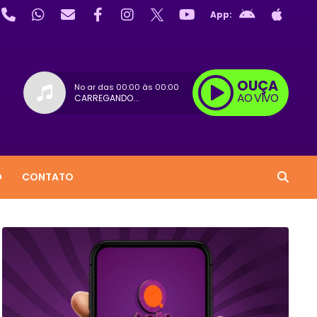
App:
OUÇA
No ar das
00:00
às
00:00
AO VIVO
CARREGANDO...
O
CONTATO