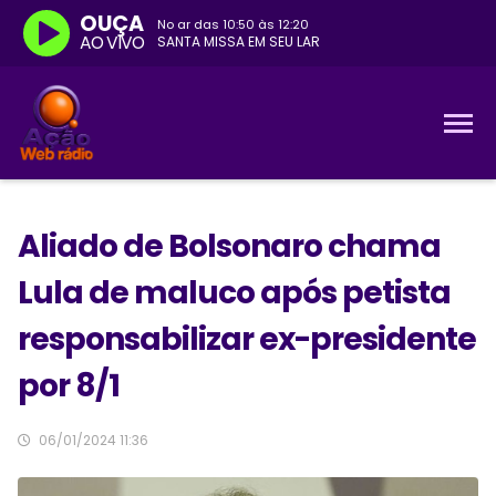
OUÇA
No ar das
10:50
às
12:20
AO VIVO
SANTA MISSA EM SEU LAR
Aliado de Bolsonaro chama
Lula de maluco após petista
responsabilizar ex-presidente
por 8/1
06/01/2024 11:36