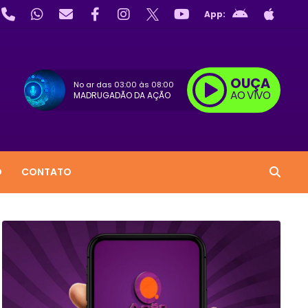
App:
OUÇA
No ar das
03:00
às
08:00
AO VIVO
MADRUGADÃO DA AÇÃO
O
CONTATO