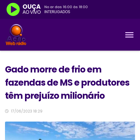
OUÇA
No ar das
16:00
às
18:00
AO VIVO
INTERLIGADOS
Gado morre de frio em
fazendas de MS e produtores
têm prejuízo milionário
17/06/2023 18:29