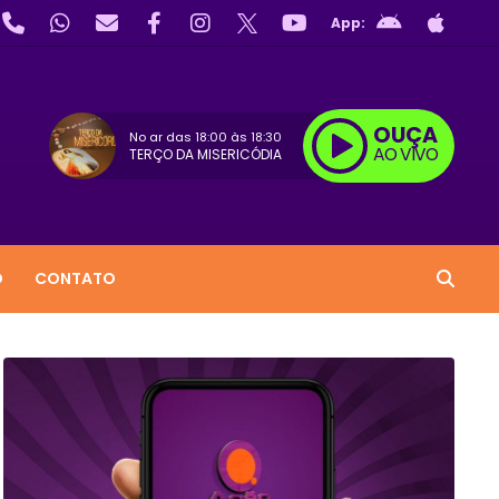
App:
OUÇA
No ar das
18:00
às
18:30
AO VIVO
TERÇO DA MISERICÓDIA
O
CONTATO