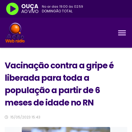
OUÇA
No ar das
19:00
às
02:59
AO VIVO
DOMINGÃO TOTAL
Vacinação contra a gripe é
liberada para toda a
população a partir de 6
meses de idade no RN
15/05/2023 15:43