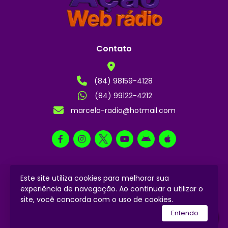
Contato
(84) 98159-4128
(84) 99122-4212
marcelo-radio@hotmail.com
Este site utiliza cookies para melhorar sua
2024 © Todos os direitos reservados.
experiência de navegação. Ao continuar a utilizar o
site, você concorda com o uso de cookies.
utilizamos a plataforma
Entendo