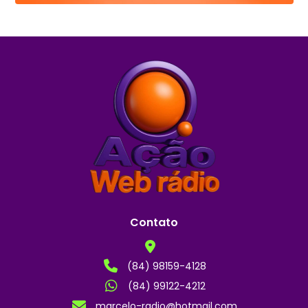
Contato
(84) 98159-4128
(84) 99122-4212
marcelo-radio@hotmail.com