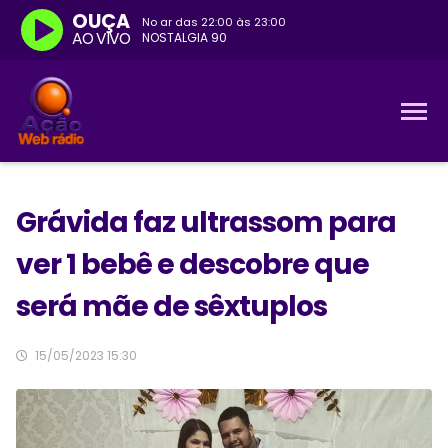
OUÇA
No ar das
22:00
às
23:00
AO VIVO
NOSTALGIA 90
Grávida faz ultrassom para
ver 1 bebê e descobre que
será mãe de sêxtuplos
15/05/2023 15:30