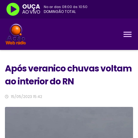
OUÇA
No ar das
08:00
às
10:50
AO VIVO
DOMINGÃO TOTAL
Após veranico chuvas voltam
ao interior do RN
15/05/2023 15:42