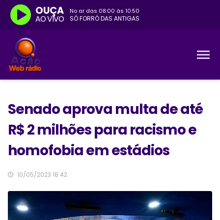
OUÇA
No ar das
08:00
às
10:50
AO VIVO
SÓ FORRÓ DAS ANTIGAS
Senado aprova multa de até
R$ 2 milhões para racismo e
homofobia em estádios
10/05/2023 18:42