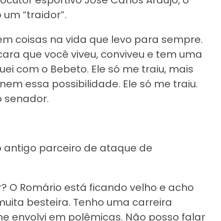
cutor esportivo José Carlos Araújo, o
um “traidor”.
 Tem coisas na vida que levo para sempre.
 cara que você viveu, conviveu e tem uma
guei com o Bebeto. Ele só me traiu, mais
em essa possibilidade. Ele só me traiu.
o senador.
 antigo parceiro de ataque de
? O Romário está ficando velho e acho
muita besteira. Tenho uma carreira
 me envolvi em polêmicas. Não posso falar