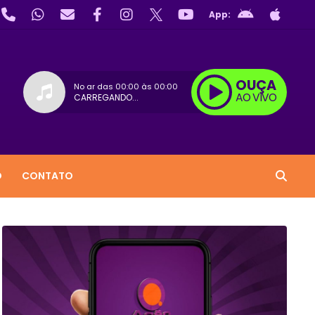
App:
OUÇA
No ar das
00:00
às
00:00
AO VIVO
CARREGANDO...
O
CONTATO