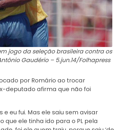
jogo da seleção brasileira contra os
ntônio Gaudério – 5.jun.14/Folhapress
ocado por Romário ao trocar
ex-deputado afirma que não foi
 eu fui. Mas ele saiu sem avisar
o que ele tinha ido para o PL pela
de, foi ele quem traiu, porque saiu ‘de