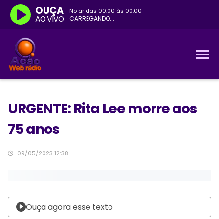
OUÇA
No ar das
00:00
às
00:00
AO VIVO
CARREGANDO...
URGENTE: Rita Lee morre aos
75 anos
09/05/2023 12:38
Ouça agora esse texto