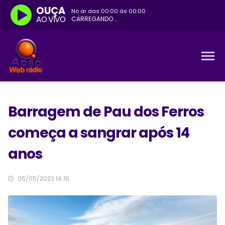
OUÇA
No ar das
00:00
às
00:00
AO VIVO
CARREGANDO...
Barragem de Pau dos Ferros
começa a sangrar após 14
anos
05/05/2023 14:16