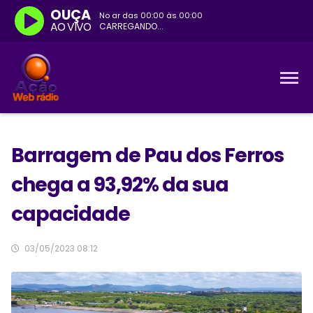
OUÇA
No ar das
00:00
às
00:00
AO VIVO
CARREGANDO...
Barragem de Pau dos Ferros
chega a 93,92% da sua
capacidade
03/05/2023 08:12