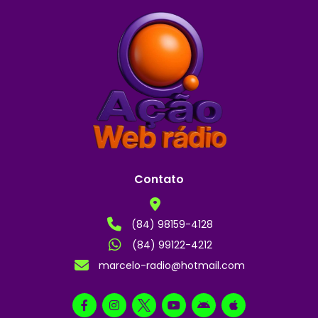
Contato
(84) 98159-4128
(84) 99122-4212
marcelo-radio@hotmail.com