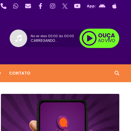
App:
OUÇA
No ar das
00:00
às
00:00
AO VIVO
CARREGANDO...
O
CONTATO