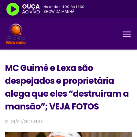
OUÇA
No ar das
11:00
às
14:30
AO VIVO
SHOW DA MANHÃ
MC Guimê e Lexa são
despejados e proprietária
alega que eles “destruíram a
mansão”; VEJA FOTOS
24/04/2023 14:38