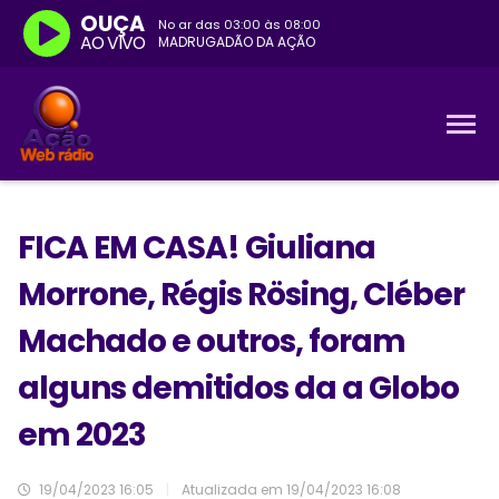
OUÇA
No ar das
03:00
às
08:00
AO VIVO
MADRUGADÃO DA AÇÃO
FICA EM CASA! Giuliana
Morrone, Régis Rösing, Cléber
Machado e outros, foram
alguns demitidos da a Globo
em 2023
19/04/2023 16:05
|
Atualizada em
19/04/2023 16:08