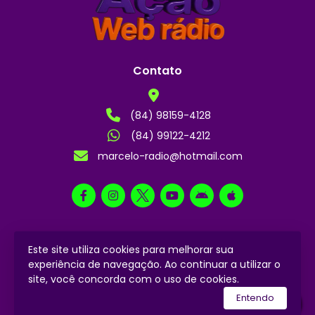
Contato
(84) 98159-4128
(84) 99122-4212
marcelo-radio@hotmail.com
Este site utiliza cookies para melhorar sua
2024 © Todos os direitos reservados.
experiência de navegação. Ao continuar a utilizar o
site, você concorda com o uso de cookies.
utilizamos a plataforma
Entendo