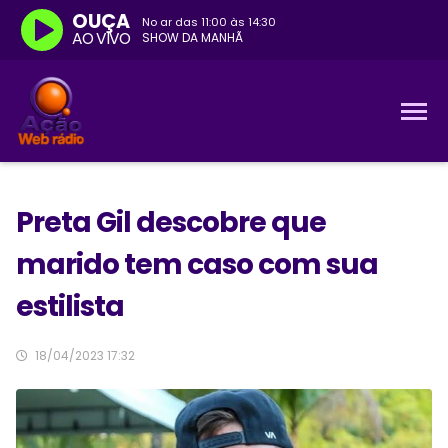
OUÇA
No ar das
11:00
às
14:30
AO VIVO
SHOW DA MANHÃ
Preta Gil descobre que
marido tem caso com sua
estilista
18/04/2023 17:32